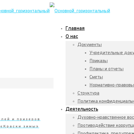
Главная
О нас
Документы
Учредительные док
Приказы
Планы и отчеты
Сметы
Нормативно-правовы
Структура
Политика конфиденциаль
Деятельность
Духовно-нравственное во
лей и призеров
Противодействие коррупц
а«Краски зимы»
Профилактика, предупре