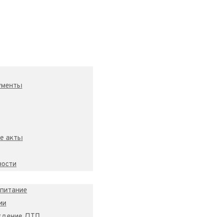
ументы
е акты
ности
спитание
ии
ждение ДТП