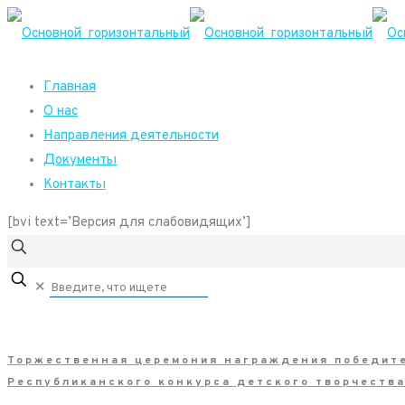
Главная
О нас
Направления деятельности
Документы
Контакты
[bvi text=’Версия для слабовидящих’]
✕
Торжественная церемония награждения победите
Республиканского конкурса детского творчеств