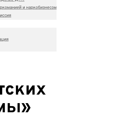
ркоманией и наркобизнесом
иссия
ация
тских
имы»