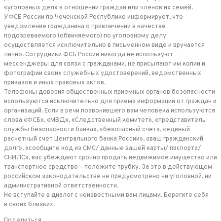
«уголовных дел» в отношении граждан или членов их семей.
УФСБ России по Чеченской Республике информирует, что
уведомление гражданина о привлечении в качестве
подозреваемого (обвиняемого) по уголовному делу
осуществляется исключительно в письменном виде и вручается
лично. Сотрудники ФСБ России никогда не используют
мессенджеры для связи с гражданами, не присылают им копии и
фотографии своих служебных удостоверений, ведомственных
приказов и иных правовых актов.
Телефоны доверия общественных приемных органов безопасности
используются исключительно для приема информации от граждан и
организаций. Если в речи позвонившего вам человека используются
слова «ФСБ», «МВД», «Следственный комитет», «представитель
службы безопасности банка», «безопасный счет», «единый
расчетный счет Центрального банка России», «ваш гражданский
долг», «сообщите код из СМС/ данные вашей карты/ паспорта/
СНИЛС», вас убеждают срочно продать недвижимое имущество или
транспортное средство – положите трубку. За это в действующем
российском законодательстве не предусмотрено ни уголовной, ни
административной ответственности.
Не вступайте в диалог с неизвестными вам лицами. Берегите себя
и своих близких.
Поделиться