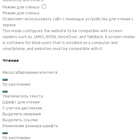
Glaucoma, and others.
Режим для слепых
Режим для слепых
Позволяет использовать сайт с помощью устройства для чтения с
экрана
This mode configures the website to be compatible with screen-
readers such as JAWS, NVDA, VoiceOver, and TalkBack. A screen-reader
is software for blind users that is installed on a computer and
smartphone, and websites must be compatible with it.
Чтение
Масштабирование контента
По умолчанию
Увеличитель текста
Шрифт для чтения:
С учетом дислексии
Выделить названия
Выделить ссылки
Изменение размера шрифта
По умолчанию