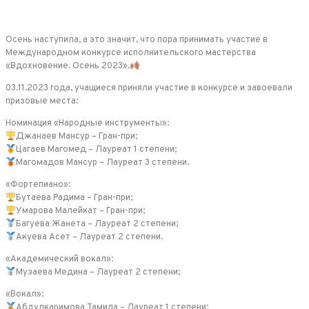
Осень наступила, а это значит, что пора принимать участие в
Международном конкурсе исполнительского мастерства
«Вдохновение. Осень 2023».
03.11.2023 года, учащиеся приняли участие в конкурсе и завоевали
призовые места:
Номинация «Народные инструменты»:
Джанаев Мансур – Гран-при;
Цагаев Магомед – Лауреат 1 степени;
Магомадов Мансур – Лауреат 3 степени.
«Фортепиано»:
Бутаева Радима – Гран-при;
Умарова Малейкат – Гран-при;
Багуева Жанета – Лауреат 2 степени;
Акуева Асет – Лауреат 2 степени.
«Академический вокал»:
Музаева Медина – Лауреат 2 степени;
«Вокал»:
Абдулкаримова Тамила – Лауреат 1 степени;