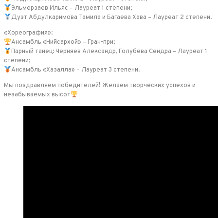
Эльмерзаев Ильяс – Лауреат 1 степени;
Дуэт Абдулкаримова Тамила и Багаева Хава – Лауреат 2 степени.
«Хореография»:
Ансамбль «Нийсархой» – Гран-при;
Парный танец: Черняев Александр, Голубева Сендра – Лауреат 1
степени;
Ансамбль «Хазалла» – Лауреат 3 степени.
Мы поздравляем победителей! Желаем творческих успехов и
незабываемых высот